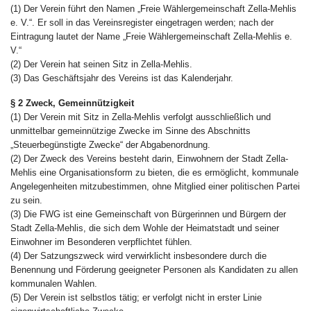
(1) Der Verein führt den Namen „Freie Wählergemeinschaft Zella-Mehlis
e. V.“. Er soll in das Vereinsregister eingetragen werden; nach der
Eintragung lautet der Name „Freie Wählergemeinschaft Zella-Mehlis e.
V.“
(2) Der Verein hat seinen Sitz in Zella-Mehlis.
(3) Das Geschäftsjahr des Vereins ist das Kalenderjahr.
§ 2 Zweck, Gemeinnützigkeit
(1) Der Verein mit Sitz in Zella-Mehlis verfolgt ausschließlich und
unmittelbar gemeinnützige Zwecke im Sinne des Abschnitts
„Steuerbegünstigte Zwecke“ der Abgabenordnung.
(2) Der Zweck des Vereins besteht darin, Einwohnern der Stadt Zella-
Mehlis eine Organisationsform zu bieten, die es ermöglicht, kommunale
Angelegenheiten mitzubestimmen, ohne Mitglied einer politischen Partei
zu sein.
(3) Die FWG ist eine Gemeinschaft von Bürgerinnen und Bürgern der
Stadt Zella-Mehlis, die sich dem Wohle der Heimatstadt und seiner
Einwohner im Besonderen verpflichtet fühlen.
(4) Der Satzungszweck wird verwirklicht insbesondere durch die
Benennung und Förderung geeigneter Personen als Kandidaten zu allen
kommunalen Wahlen.
(5) Der Verein ist selbstlos tätig; er verfolgt nicht in erster Linie