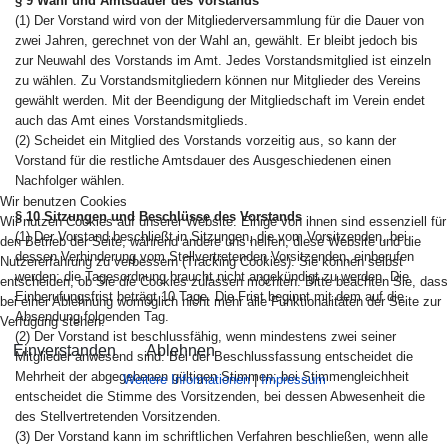
§ 9 Wahl und Amtsdauer des Vorstands
(1) Der Vorstand wird von der Mitgliederversammlung für die Dauer von
zwei Jahren, gerechnet von der Wahl an, gewählt. Er bleibt jedoch bis
zur Neuwahl des Vorstands im Amt. Jedes Vorstandsmitglied ist einzeln
zu wählen. Zu Vorstandsmitgliedern können nur Mitglieder des Vereins
gewählt werden. Mit der Beendigung der Mitgliedschaft im Verein endet
auch das Amt eines Vorstandsmitglieds.
(2) Scheidet ein Mitglied des Vorstands vorzeitig aus, so kann der
Vorstand für die restliche Amtsdauer des Ausgeschiedenen einen
Nachfolger wählen.
Wir benutzen Cookies
§ 10 Sitzungen und Beschlüsse des Vorstands
Wir nutzen Cookies auf unserer Website. Einige von ihnen sind essenziell für
(1) Der Vorstand beschließt in Sitzungen, die vom Vorsitzenden, bei
den Betrieb der Seite, während andere uns helfen, diese Website und die
dessen Verhinderung vom Stellvertretenden Vorsitzenden, einberufen
Nutzererfahrung zu verbessern (Tracking Cookies). Sie können selbst
werden; die Tagesordnung braucht nicht angekündigt zu werden. Die
entscheiden, ob Sie die Cookies zulassen möchten. Bitte beachten Sie, dass
Einberufungsfrist beträgt 10 Tage. Die Frist beginnt mit dem auf die
bei einer Ablehnung womöglich nicht mehr alle Funktionalitäten der Seite zur
Absendung folgenden Tag.
Verfügung stehen.
(2) Der Vorstand ist beschlussfähig, wenn mindestens zwei seiner
Einverstanden
Ablehnen
Mitglieder anwesend sind. Bei der Beschlussfassung entscheidet die
Mehrheit der abgegebenen gültigen Stimmen; bei Stimmengleichheit
Weitere Informationen
|
Impressum
entscheidet die Stimme des Vorsitzenden, bei dessen Abwesenheit die
des Stellvertretenden Vorsitzenden.
(3) Der Vorstand kann im schriftlichen Verfahren beschließen, wenn alle