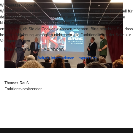
Wir benutzen Cookies
Wir nutzen Cookies auf unserer Website. Einige von ihnen sind essenziell für
den Betrieb der Seite, während andere uns helfen, diese Website und die
Nutzererfahrung zu verbessern (Tracking Cookies). Sie können selbst
entscheiden, ob Sie die Cookies zulassen möchten. Bitte beachten Sie, dass
bei einer Ablehnung womöglich nicht mehr alle Funktionalitäten der Seite zur
Verfügung stehen.
Einverstanden
Ablehnen
Weitere Informationen
|
Impressum
Thomas Reuß
Fraktionsvorsitzender