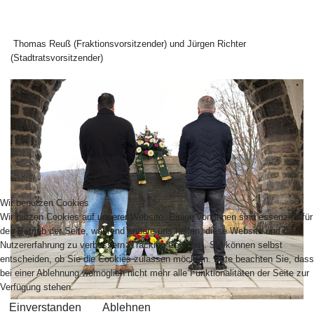
Thomas Reuß (Fraktionsvorsitzender) und Jürgen Richter
(Stadtratsvorsitzender)
Wir benutzen Cookies
Wir nutzen Cookies auf unserer Website. Einige von ihnen sind essenziell für
den Betrieb der Seite, während andere uns helfen, diese Website und die
Nutzererfahrung zu verbessern (Tracking Cookies). Sie können selbst
entscheiden, ob Sie die Cookies zulassen möchten. Bitte beachten Sie, dass
bei einer Ablehnung womöglich nicht mehr alle Funktionalitäten der Seite zur
Verfügung stehen.
Einverstanden
Ablehnen