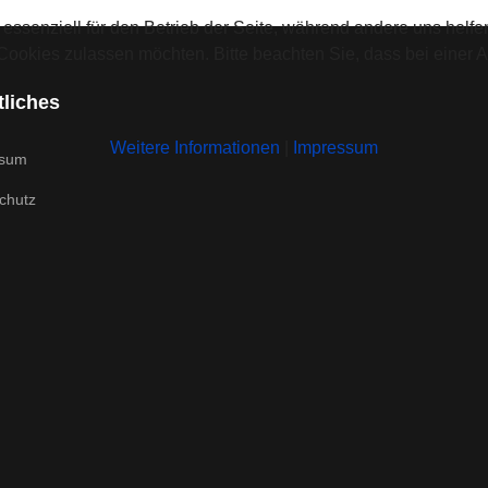
 essenziell für den Betrieb der Seite, während andere uns helf
 Cookies zulassen möchten. Bitte beachten Sie, dass bei einer 
liches
Weitere Informationen
|
Impressum
ssum
chutz