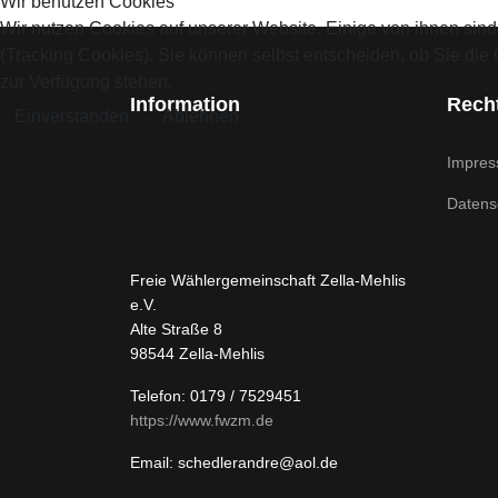
Wir benutzen Cookies
Wir nutzen Cookies auf unserer Website. Einige von ihnen sind
(Tracking Cookies). Sie können selbst entscheiden, ob Sie die
zur Verfügung stehen.
Information
Recht
Einverstanden
Ablehnen
Impre
Datens
Freie Wählergemeinschaft Zella-Mehlis
e.V.
Alte Straße 8
98544 Zella-Mehlis
Telefon: 0179 / 7529451
https://www.fwzm.de
Email: schedlerandre@aol.de