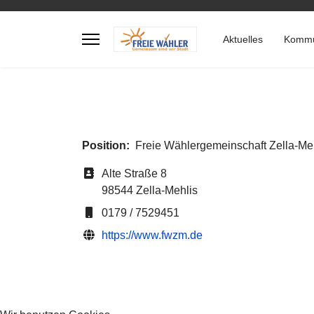
Aktuelles
Kommu
Position:
Freie Wählergemeinschaft Zella-Meh
Adresse
Alte Straße 8
98544 Zella-Mehlis
Mobil
0179 / 7529451
Website
https://www.fwzm.de